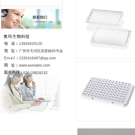
联系我们
13926420120
广州市天河区高普路85号金发科技园
6号楼437室
1335416497@qq.com
www.aomabio.com
020-29828232