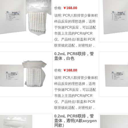
的读取信号的荧光值，减少
字母数字标识，有助于在手
背景荧光的干扰，稳定性更
价格:
￥168.00
动加样的情况下，快速识别
好。对于底部读取荧光信号
说明:
PCR八联排管少量体积
样本并追溯l 十万级洁净环境
的仪器，请选择透明PCR耗
样品反应的理想选择，适用
生产，专属质量实验室验证
材。产品特点l 孔壁薄，厚度
于快速PCR反应，可以适配
测试，确保产品洁净度l 每个
均，热传递速度快，结果可
市面上主流的PCR/qPCR
孔都进行 100% 密封性能测
靠，重复性强l 尺寸符合
仪。产品特点l 联盖和 PCR
试，确保样本处理安全性l 板
ANSI SBS 标准，可用于自动
联管彼此适配，封密性好，
与板之间可轻松堆叠，节省
化系统l 孔缘凸出，可防止交
防止污染且易于盖l 不会扭
储存空间
0.2mL PCR8联排，管
叉污染，也便于封膜安全密
曲、弯曲或断裂，加固型联
盖体，白色
封，从而防止蒸发l 采用黑色
盖可防止 PCR 联管下垂l 孔
字母数字标识，有助于在手
壁薄，厚度均，热传递速度
价格:
￥168.00
动加样的情况下，快速识别
快，结果可靠，重复性强l 平
说明:
PCR八联排管少量体积
样本并追溯l 十万级洁净环境
盖能更好的配 合qPCR 实验l
样品反应的理想选择，适用
生产，专属质量实验室验证
无 DNase/RNase
于快速PCR反应，可以适配
测试，确保产品洁净度l 每个
市面上主流的PCR/qPCR
孔都进行 100% 密封性能测
仪。产品特点l 联盖和 PCR
试，确保样本处理安全性l 板
联管彼此适配，封密性好，
与板之间可轻松堆叠，节省
防止污染且易于盖l 不会扭
储存空间
0.2mL PCR8联排，管
曲、弯曲或断裂，加固型联
盖体，透明(A款axygen
同款）
盖可防止 PCR 联管下垂l 孔