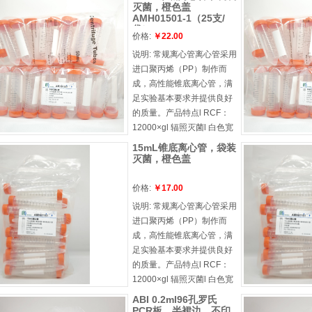
灭菌，橙色盖
AMH01501-1（25支/
袋）
价格:
￥22.00
说明:
常规离心管离心管采用
进口聚丙烯（PP）制作而
成，高性能锥底离心管，满
足实验基本要求并提供良好
的质量。产品特点l RCF：
12000×gl 辐照灭菌l 白色宽
大书写区，方便标记l 刻度线
15mL锥底离心管，袋装
清晰，快速读数
灭菌，橙色盖
价格:
￥17.00
说明:
常规离心管离心管采用
进口聚丙烯（PP）制作而
成，高性能锥底离心管，满
足实验基本要求并提供良好
的质量。产品特点l RCF：
12000×gl 辐照灭菌l 白色宽
大书写区，方便标记l 刻度线
ABI 0.2ml96孔罗氏
清晰，快速读数
PCR板，半裙边，不印