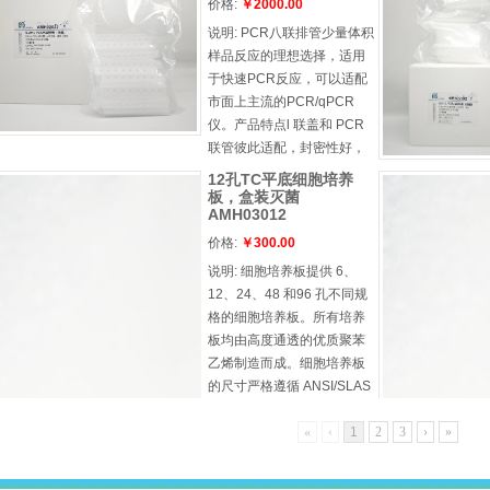
壁薄，厚度均，热传递速度
价格:
￥2000.00
快，结果可靠，重复性强l 平
说明:
PCR八联排管少量体积
盖能更好的配 合qPCR 实验l
样品反应的理想选择，适用
无 DNase/RNase
于快速PCR反应，可以适配
市面上主流的PCR/qPCR
仪。产品特点l 联盖和 PCR
联管彼此适配，封密性好，
防止污染且易于盖l 不会扭
12孔TC平底细胞培养
曲、弯曲或断裂，加固型联
板，盒装灭菌
AMH03012
盖可防止 PCR 联管下垂l 孔
壁薄，厚度均，热传递速度
价格:
￥300.00
快，结果可靠，重复性强l 平
说明:
细胞培养板提供 6、
盖能更好的配 合qPCR 实验l
12、24、48 和96 孔不同规
无 DNase/RNase
格的细胞培养板。所有培养
板均由高度通透的优质聚苯
乙烯制造而成。细胞培养板
的尺寸严格遵循 ANSI/SLAS
标准要求，可用于符合这标
«
‹
1
2
3
›
»
准的仪器操作和分析使用。
产品特点l 为了便于孔内加
样，在凹槽边缘和培养孔间