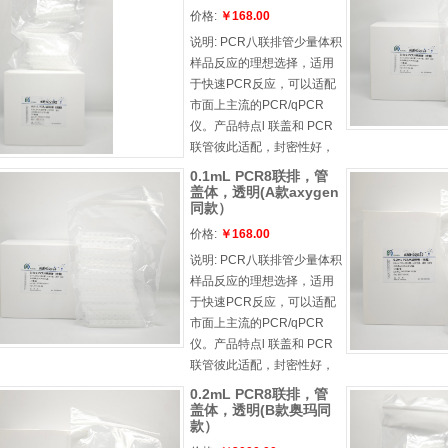
壁薄，厚度均，热传递速度
价格:
￥168.00
快，结果可靠，重复性强l 平
说明:
PCR八联排管少量体积
盖能更好的配 合qPCR 实验l
样品反应的理想选择，适用
无 DNase/RNase
于快速PCR反应，可以适配
市面上主流的PCR/qPCR
仪。产品特点l 联盖和 PCR
联管彼此适配，封密性好，
防止污染且易于盖l 不会扭
0.1mL PCR8联排，管
曲、弯曲或断裂，加固型联
盖体，透明(A款axygen
同款）
盖可防止 PCR 联管下垂l 孔
壁薄，厚度均，热传递速度
价格:
￥168.00
快，结果可靠，重复性强l 平
说明:
PCR八联排管少量体积
盖能更好的配 合qPCR 实验l
样品反应的理想选择，适用
无 DNase/RNase
于快速PCR反应，可以适配
市面上主流的PCR/qPCR
仪。产品特点l 联盖和 PCR
联管彼此适配，封密性好，
防止污染且易于盖l 不会扭
0.2mL PCR8联排，管
曲、弯曲或断裂，加固型联
盖体，透明(B款奥玛同
款）
盖可防止 PCR 联管下垂l 孔