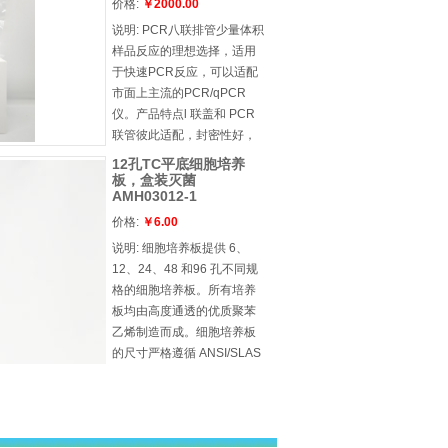
壁薄，厚度均，热传递速度
价格:
￥2000.00
快，结果可靠，重复性强l 平
说明:
PCR八联排管少量体积
盖能更好的配 合qPCR 实验l
样品反应的理想选择，适用
无 DNase/RNase
于快速PCR反应，可以适配
市面上主流的PCR/qPCR
仪。产品特点l 联盖和 PCR
联管彼此适配，封密性好，
防止污染且易于盖l 不会扭
12孔TC平底细胞培养
曲、弯曲或断裂，加固型联
板，盒装灭菌
AMH03012-1
盖可防止 PCR 联管下垂l 孔
壁薄，厚度均，热传递速度
价格:
￥6.00
快，结果可靠，重复性强l 平
说明:
细胞培养板提供 6、
盖能更好的配 合qPCR 实验l
12、24、48 和96 孔不同规
无 DNase/RNase
格的细胞培养板。所有培养
板均由高度通透的优质聚苯
乙烯制造而成。细胞培养板
的尺寸严格遵循 ANSI/SLAS
标准要求，可用于符合这标
准的仪器操作和分析使用。
产品特点l 为了便于孔内加
样，在凹槽边缘和培养孔间