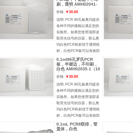
刷，透明 AMH02041-
1（10个/盒）
价格:
￥30.00
说明:
PCR 96孔板奥玛提供
各种不同的规格以满足您的
实验所。如果您使用顶部读
取荧光信号的仪器，那么奥
玛白色PCR耗材优于透明耗
材，白色PCR板可以有效防
止孔间的信号干扰。另外，
0.1ml96孔罗氏PCR
白色PCR耗材可以更加有效
板，半裙边，不印刷，
白色 AMH02035-1（10
的读取信号的荧光值，减少
个/盒）
背景荧光的干扰，稳定性更
价格:
￥30.00
好。对于底部读取荧光信号
说明:
PCR 96孔板奥玛提供
的仪器，请选择透明PCR耗
各种不同的规格以满足您的
材。产品特点l 孔壁薄，厚度
实验所。如果您使用顶部读
均，热传递速度快，结果可
取荧光信号的仪器，那么奥
靠，重复性强l 尺寸符合
玛白色PCR耗材优于透明耗
ANSI SBS 标准，可用于自动
材，白色PCR板可以有效防
化系统l 孔缘凸出，可防止交
止孔间的信号干扰。另外，
0.1mL PCR8联排，管
叉污染，也便于封膜安全密
白色PCR耗材可以更加有效
盖体，白色
封，从而防止蒸发l 采用黑色