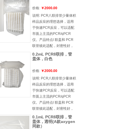
的读取信号的荧光值，减少
字母数字标识，有助于在手
背景荧光的干扰，稳定性更
价格:
￥2000.00
动加样的情况下，快速识别
好。对于底部读取荧光信号
说明:
PCR八联排管少量体积
样本并追溯l 十万级洁净环境
的仪器，请选择透明PCR耗
样品反应的理想选择，适用
生产，专属质量实验室验证
材。产品特点l 孔壁薄，厚度
于快速PCR反应，可以适配
测试，确保产品洁净度l 每个
均，热传递速度快，结果可
市面上主流的PCR/qPCR
孔都进行 100% 密封性能测
靠，重复性强l 尺寸符合
仪。产品特点l 联盖和 PCR
试，确保样本处理安全性l 板
ANSI SBS 标准，可用于自动
联管彼此适配，封密性好，
与板之间可轻松堆叠，节省
化系统l 孔缘凸出，可防止交
防止污染且易于盖l 不会扭
储存空间
0.2mL PCR8联排，管
叉污染，也便于封膜安全密
曲、弯曲或断裂，加固型联
盖体，白色
封，从而防止蒸发l 采用黑色
盖可防止 PCR 联管下垂l 孔
字母数字标识，有助于在手
壁薄，厚度均，热传递速度
价格:
￥2000.00
动加样的情况下，快速识别
快，结果可靠，重复性强l 平
说明:
PCR八联排管少量体积
样本并追溯l 十万级洁净环境
盖能更好的配 合qPCR 实验l
样品反应的理想选择，适用
生产，专属质量实验室验证
无 DNase/RNase
于快速PCR反应，可以适配
测试，确保产品洁净度l 每个
市面上主流的PCR/qPCR
孔都进行 100% 密封性能测
仪。产品特点l 联盖和 PCR
试，确保样本处理安全性l 板
联管彼此适配，封密性好，
与板之间可轻松堆叠，节省
防止污染且易于盖l 不会扭
储存空间
0.1mL PCR8联排，管
曲、弯曲或断裂，加固型联
盖体，透明(A款axygen
同款）
盖可防止 PCR 联管下垂l 孔