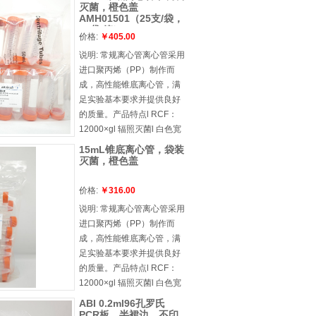
灭菌，橙色盖
AMH01501（25支/袋，
20袋/箱）
价格:
￥405.00
说明:
常规离心管离心管采用
进口聚丙烯（PP）制作而
成，高性能锥底离心管，满
足实验基本要求并提供良好
的质量。产品特点l RCF：
12000×gl 辐照灭菌l 白色宽
大书写区，方便标记l 刻度线
15mL锥底离心管，袋装
清晰，快速读数
灭菌，橙色盖
价格:
￥316.00
说明:
常规离心管离心管采用
进口聚丙烯（PP）制作而
成，高性能锥底离心管，满
足实验基本要求并提供良好
的质量。产品特点l RCF：
12000×gl 辐照灭菌l 白色宽
大书写区，方便标记l 刻度线
ABI 0.2ml96孔罗氏
清晰，快速读数
PCR板，半裙边，不印