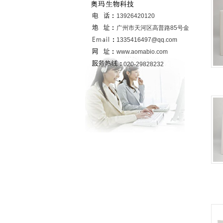
联系我们
13926420120
广州市天河区高普路85号金发科技园
6号楼437室
1335416497@qq.com
www.aomabio.com
020-29828232