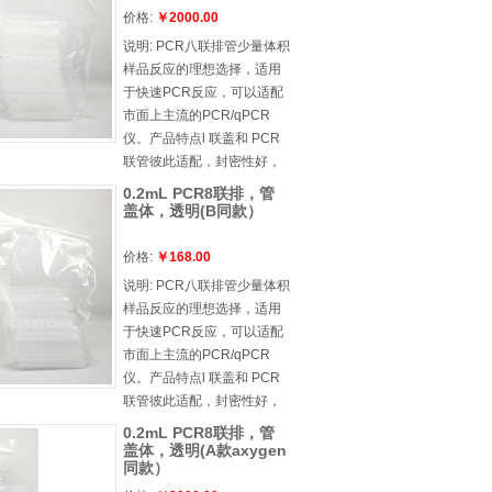
壁薄，厚度均，热传递速度
价格:
￥2000.00
快，结果可靠，重复性强l 平
说明:
PCR八联排管少量体积
盖能更好的配 合qPCR 实验l
样品反应的理想选择，适用
无 DNase/RNase
于快速PCR反应，可以适配
市面上主流的PCR/qPCR
仪。产品特点l 联盖和 PCR
联管彼此适配，封密性好，
防止污染且易于盖l 不会扭
0.2mL PCR8联排，管
曲、弯曲或断裂，加固型联
盖体，透明(B同款）
盖可防止 PCR 联管下垂l 孔
壁薄，厚度均，热传递速度
价格:
￥168.00
快，结果可靠，重复性强l 平
说明:
PCR八联排管少量体积
盖能更好的配 合qPCR 实验l
样品反应的理想选择，适用
无 DNase/RNase
于快速PCR反应，可以适配
市面上主流的PCR/qPCR
仪。产品特点l 联盖和 PCR
联管彼此适配，封密性好，
防止污染且易于盖l 不会扭
0.2mL PCR8联排，管
曲、弯曲或断裂，加固型联
盖体，透明(A款axygen
同款）
盖可防止 PCR 联管下垂l 孔