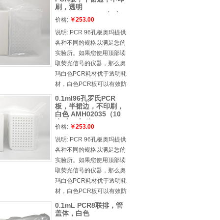
刷，透明
AMH02041（10个/盒,5
价格:
￥253.00
盒/箱）
说明:
PCR 96孔板奥玛提供
各种不同的规格以满足您的
实验所。如果您使用顶部读
取荧光信号的仪器，那么奥
玛白色PCR耗材优于透明耗
材，白色PCR板可以有效防
止孔间的信号干扰。另外，
0.1ml96孔罗氏PCR
白色PCR耗材可以更加有效
板，半裙边，不印刷，
白色 AMH02035（10
的读取信号的荧光值，减少
个/盒,5盒/箱）
背景荧光的干扰，稳定性更
价格:
￥253.00
好。对于底部读取荧光信号
说明:
PCR 96孔板奥玛提供
的仪器，请选择透明PCR耗
各种不同的规格以满足您的
材。产品特点l 孔壁薄，厚度
实验所。如果您使用顶部读
均，热传递速度快，结果可
取荧光信号的仪器，那么奥
靠，重复性强l 尺寸符合
玛白色PCR耗材优于透明耗
ANSI SBS 标准，可用于自动
材，白色PCR板可以有效防
化系统l 孔缘凸出，可防止交
止孔间的信号干扰。另外，
0.1mL PCR8联排，管
叉污染，也便于封膜安全密
白色PCR耗材可以更加有效
盖体，白色
封，从而防止蒸发l 采用黑色