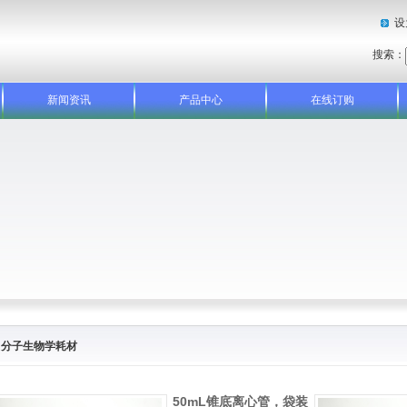
设
搜索：
新闻资讯
产品中心
在线订购
分子生物学耗材
50mL锥底离心管，袋装