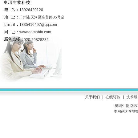
联系我们
13926420120
广州市天河区高普路85号金发科技园
6号楼437室
1335416497@qq.com
www.aomabio.com
020-29828232
关于我们
|
在线订购
|
技术服
奥玛生物 版权所有
本网站为学智