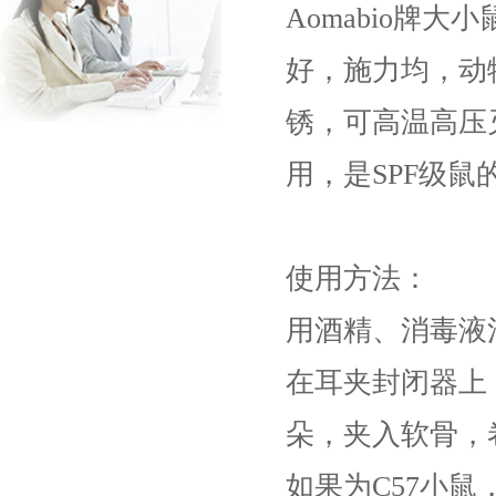
Aomabio牌
好，施力均，动
锈，可高温高压
用，是SPF级鼠
使用方法：
用酒精、消毒液
在耳夹封闭器上
朵，夹入软骨，
如果为C57小