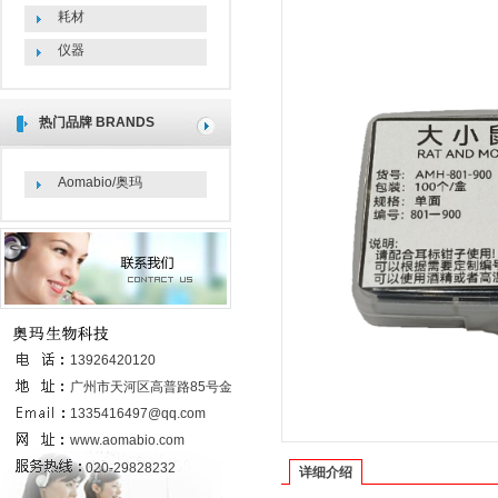
耗材
仪器
热门品牌
BRANDS
Aomabio/奥玛
联系我们
13926420120
广州市天河区高普路85号金发科技园
6号楼437室
1335416497@qq.com
www.aomabio.com
020-29828232
详细介绍